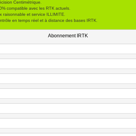
écision Centimétrique.
0% compatible avec les RTK actuels.
ix raisonnable et service ILLIMITE.
ntrôle en temps réel et à distance des bases IRTK.
Abonnement IRTK