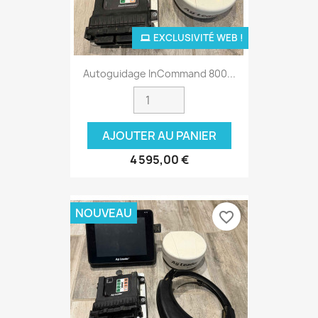
EXCLUSIVITÉ WEB !
Autoguidage InCommand 800...
AJOUTER AU PANIER
4 595,00 €
NOUVEAU
favorite_border