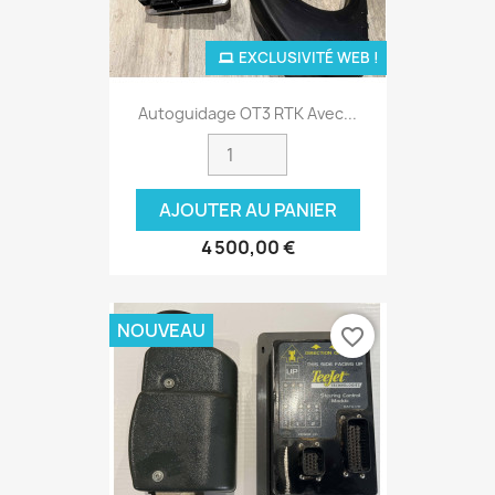
EXCLUSIVITÉ WEB !
Autoguidage OT3 RTK Avec...
AJOUTER AU PANIER
4 500,00 €
NOUVEAU
favorite_border