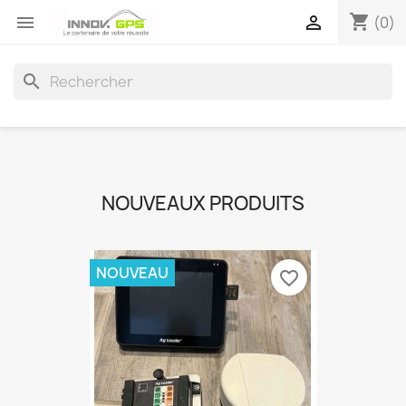
shopping_cart


(0)
search
NOUVEAUX PRODUITS
NOUVEAU
favorite_border