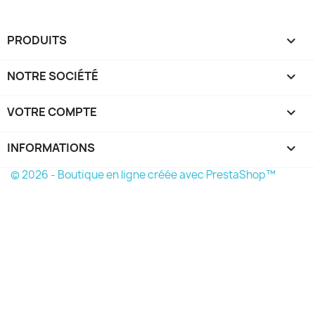
PRODUITS

NOTRE SOCIÉTÉ

VOTRE COMPTE

INFORMATIONS
keyboard_arrow_down
© 2026 - Boutique en ligne créée avec PrestaShop™